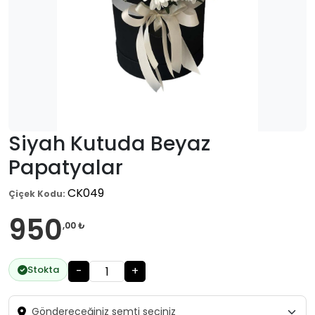
Siyah Kutuda Beyaz
Papatyalar
CK049
Çiçek Kodu:
950
,00 ₺
Stokta
-
+