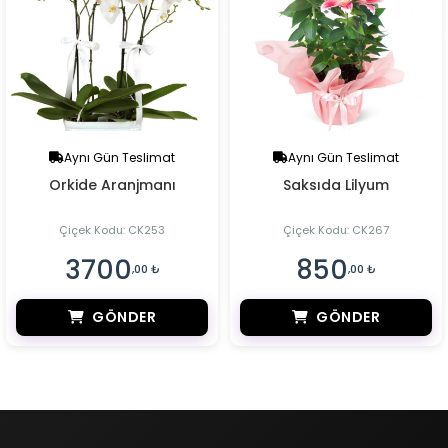
Aynı Gün Teslimat
Aynı Gün Teslimat
Orkide Aranjmanı
Saksıda Lilyum
Çiçek Kodu: CK253
Çiçek Kodu: CK267
3700
850
,00 ₺
,00 ₺
GÖNDER
GÖNDER