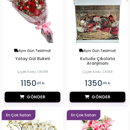
Aynı Gün Teslimat
Aynı Gün Teslimat
Yatay Gül Buketi
Kutuda Çikolata
Aranjmanı
Çiçek Kodu: CK098
Çiçek Kodu: CK169
1150
1350
,00 ₺
,00 ₺
GÖNDER
GÖNDER
En Çok Satan
En Çok Satan