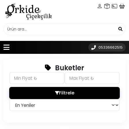
05336662515
Buketler
Filtrele