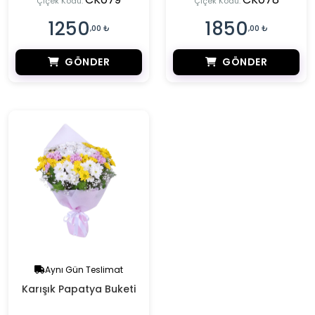
Çiçek Kodu:
Çiçek Kodu:
1250
1850
,00 ₺
,00 ₺
GÖNDER
GÖNDER
Aynı Gün Teslimat
Karışık Papatya Buketi