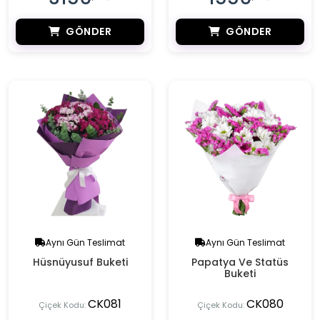
GÖNDER
GÖNDER
Aynı Gün Teslimat
Aynı Gün Teslimat
Hüsnüyusuf Buketi
Papatya Ve Statüs
Buketi
CK081
CK080
Çiçek Kodu:
Çiçek Kodu: