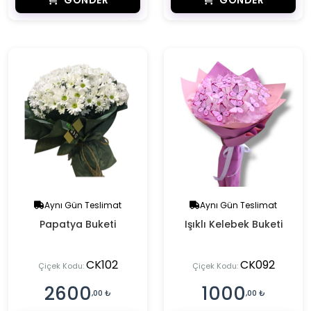
GÖNDER
GÖNDER
Aynı Gün Teslimat
Aynı Gün Teslimat
Papatya Buketi
Işıklı Kelebek Buketi
CK102
CK092
Çiçek Kodu:
Çiçek Kodu:
2600
1000
,00 ₺
,00 ₺