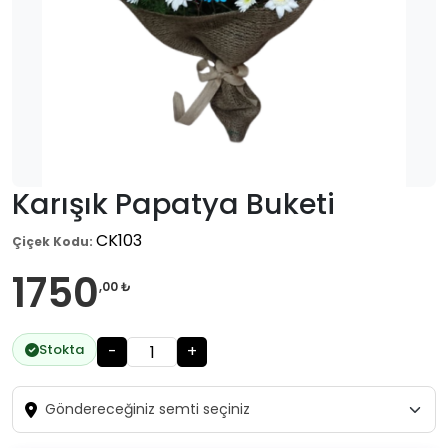
Karışık Papatya Buketi
CK103
Çiçek Kodu:
1750
,00 ₺
Stokta
-
+