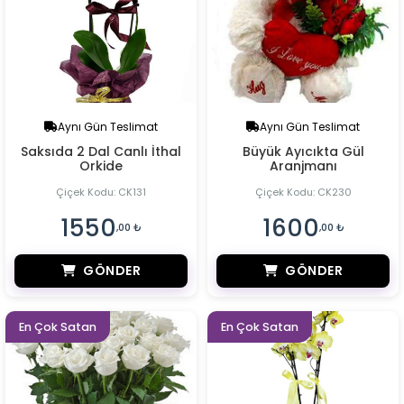
Aynı Gün Teslimat
Aynı Gün Teslimat
Saksıda 2 Dal Canlı İthal
Büyük Ayıcıkta Gül
Orkide
Aranjmanı
Çiçek Kodu: CK131
Çiçek Kodu: CK230
1550
1600
,00 ₺
,00 ₺
GÖNDER
GÖNDER
En Çok Satan
En Çok Satan