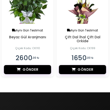
Aynı Gün Teslimat
Aynı Gün Teslimat
Beyaz Gül Aranjmanı
Çift Dal İhal Çift Dal
Orkide
Çiçek Kodu: CK110
Çiçek Kodu: CK199
2600
1650
,00 ₺
,00 ₺
GÖNDER
GÖNDER