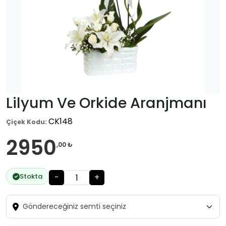
Lilyum Ve Orkide Aranjmanı
CK148
Çiçek Kodu:
2950
,00 ₺
Stokta
-
+