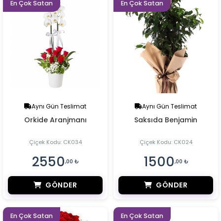
En Çok Satan
En Çok Satan
Aynı Gün Teslimat
Aynı Gün Teslimat
Orkide Aranjmanı
Saksıda Benjamin
Çiçek Kodu: CK034
Çiçek Kodu: CK024
2550
1500
,00 ₺
,00 ₺
GÖNDER
GÖNDER
En Çok Satan
En Çok Satan