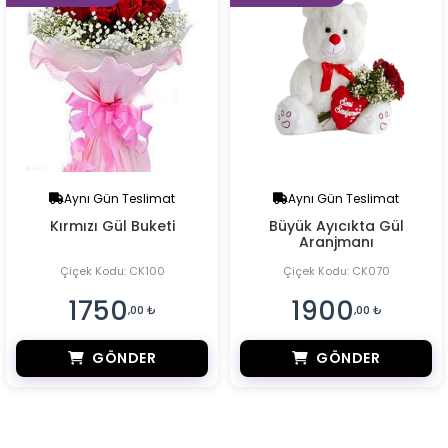
Aynı Gün Teslimat
Aynı Gün Teslimat
Kırmızı Gül Buketi
Büyük Ayıcıkta Gül
Aranjmanı
Çiçek Kodu: CK100
Çiçek Kodu: CK070
1750
1900
,00 ₺
,00 ₺
GÖNDER
GÖNDER